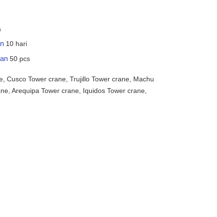
a
an
10 hari
kan
50 pcs
, Cusco Tower crane, Trujillo Tower crane, Machu
ne, Arequipa Tower crane, Iquidos Tower crane,