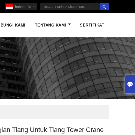

Indonesia

BUNGI KAMI
TENTANG KAMI
SERTIFIKAT

ian Tiang Untuk Tiang Tower Crane