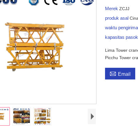
Merek
ZCJJ
produk asal
Cin
waktu pengirim
kapasitas paso
Lima Tower crane
Picchu Tower cra

Email