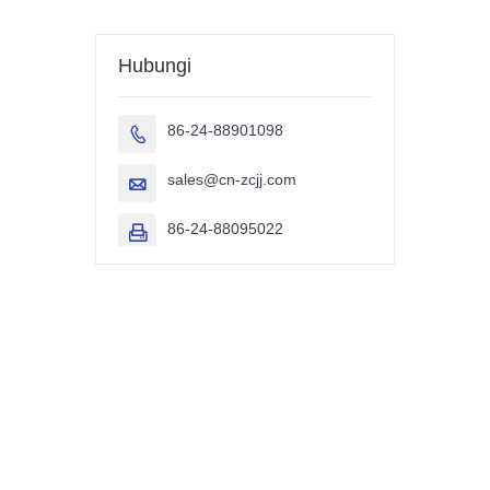
Hubungi
86-24-88901098

sales@cn-zcjj.com

86-24-88095022
