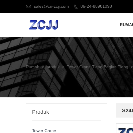
sales@cn-zcjj.com
86-24-88901098


RUMA
Rumah
>
produk
>
Tower Crane Tiang Bagian Tiang
>
S24
Produk
Tower Crane