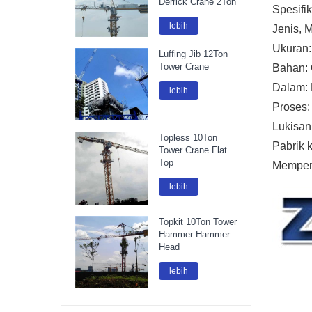
Derrick Crane 2Ton
Spesifi
lebih
Jenis, 
Ukuran
Luffing Jib 12Ton
Tower Crane
Bahan:
Dalam: 
lebih
Proses:
Lukisan
Topless 10Ton
Pabrik 
Tower Crane Flat
Top
Memperb
lebih
Topkit 10Ton Tower
Hammer Hammer
Head
lebih