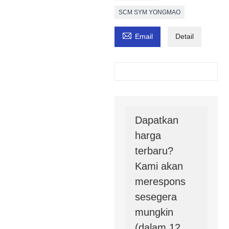
SCM SYM YONGMAO

Email
Detail
Dapatkan
harga
terbaru?
Kami akan
merespons
sesegera
mungkin
(dalam 12